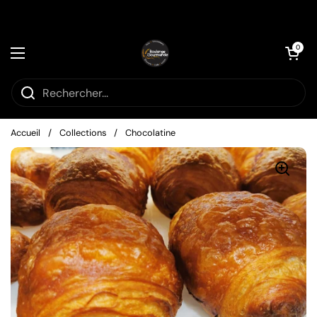
Passer au contenu
Ouvrir le pani
0
Ouvrir le menu
Accueil
/
Collections
/
Chocolatine